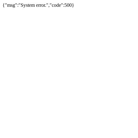
{"msg":"System error.","code":500}